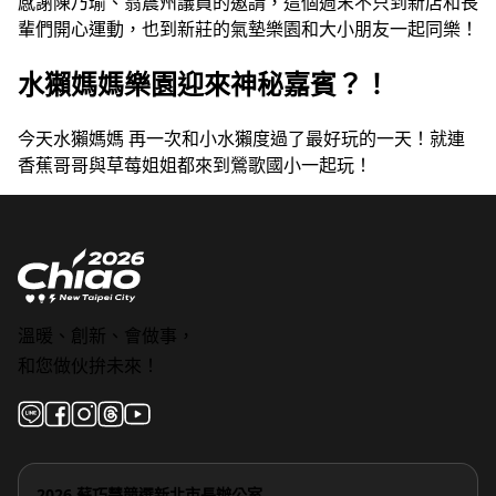
感謝陳乃瑜、翁震州議員的邀請，這個週末不只到新店和長
輩們開心運動，也到新莊的氣墊樂園和大小朋友一起同樂！
水獺媽媽樂園迎來神秘嘉賓？！
今天水獺媽媽 再一次和小水獺度過了最好玩的一天！就連
香蕉哥哥與草莓姐姐都來到鶯歌國小一起玩！
溫暖、創新、會做事，
和您做伙拚未來！
2026 蘇巧慧競選新北市長辦公室