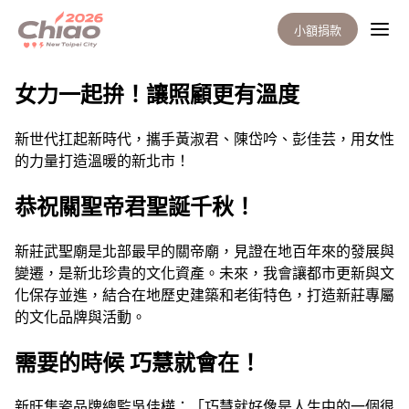
小額捐款
巧觀點分類: <span>巧觀點</s
女力一起拚！讓照顧更有溫度
新世代扛起新時代，攜手黃淑君、陳岱吟、彭佳芸，用女性
的力量打造溫暖的新北市！
恭祝關聖帝君聖誕千秋！
新莊武聖廟是北部最早的關帝廟，見證在地百年來的發展與
變遷，是新北珍貴的文化資產。未來，我會讓都市更新與文
化保存並進，結合在地歷史建築和老街特色，打造新莊專屬
的文化品牌與活動。
需要的時候 巧慧就會在！
新旺集瓷品牌總監吳佳樺：「巧慧就好像是人生中的一個很