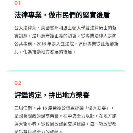
01
法律專業，做市民們的堅實後盾
台大法律系、美國賓州和波士頓大學雙法律碩士的紮
實訓練，是巧慧守護正義的初衷。從專業法律人走向
公共事務，2016 年走入立法院，這份專業從此落腳新
北，化為推動地方發展的後盾。
02
評鑑肯定，拚出地方榮譽
三屆任期，共 16 度榮獲公督盟評鑑「優秀立委」，
是國會問政的最高榮譽。在中央全力以赴，在地方跑
遍大街小巷，從校園改建到交通建設，每一項改變都
是巧慧拚盡全力的成績。