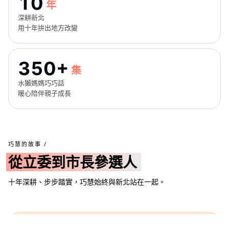
10
年
深耕新北
用十年拚出地方改變
350+
集
水獺媽媽巧巧話
暖心陪伴親子成長
巧慧的故事 /
從立委到市長參選人
十年深耕、步步踏實，巧慧始終與新北站在一起。