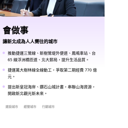
會做事
讓新北成為人人嚮往的城市
推動捷運三鶯線、新樹鶯堤外便道、鳳鳴車站、台
65 線浮洲橋匝道、北大郵局，提升生活品質。
捷運萬大樹林線全線動工，爭取第二期經費 770 億
元。
提出新皇冠海岸、鑽石山城計畫，串聯山海資源，
開啟新北觀光新未來。
建設城市
經營城市
行銷城市