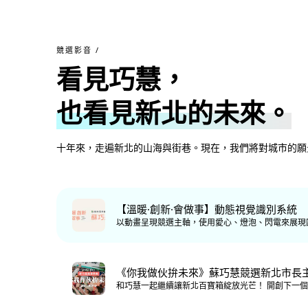
競選影音 /
看見巧慧，
也看見新北的未來。
十年來，走遍新北的山海與街巷。現在，我們將對城市的願
【溫暖·創新·會做事】動態視覺識別系統
以動畫呈現競選主軸，使用愛心、燈泡、閃電來展現
《你我做伙拚未來》蘇巧慧競選新北市長
和巧慧一起繼續讓新北百寶箱綻放光芒！ 開創下一