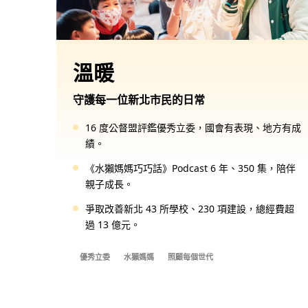
溫暖
守護每一位新北市民的日常
16 度公督盟評鑑優秀立委，國會有表現、地方有成
績。
《水獺媽媽巧巧話》Podcast 6 年、350 集，陪伴
親子成長。
爭取改善新北 43 所學校、230 項建設，總經費超
過 13 億元。
優秀立委
水獺媽媽
照顧每個世代