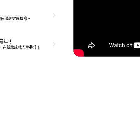
市民減輕家庭負擔。
北青年！
，在新北成就人生夢想！
好的力量。把我們對這座城市的共同想像，變成閃閃發光的未來！