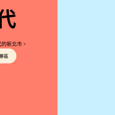
代
代的新北市。
專區