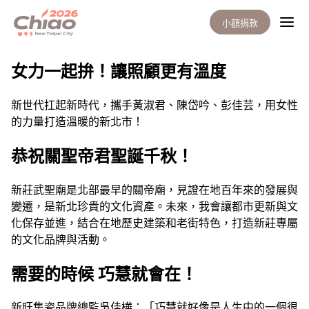
小額捐款
巧觀點分類: <span>巧觀點</s
女力一起拚！讓照顧更有溫度
新世代扛起新時代，攜手黃淑君、陳岱吟、彭佳芸，用女性
的力量打造溫暖的新北市！
恭祝關聖帝君聖誕千秋！
新莊武聖廟是北部最早的關帝廟，見證在地百年來的發展與
變遷，是新北珍貴的文化資產。未來，我會讓都市更新與文
化保存並進，結合在地歷史建築和老街特色，打造新莊專屬
的文化品牌與活動。
需要的時候 巧慧就會在！
新旺集瓷品牌總監吳佳樺：「巧慧就好像是人生中的一個很