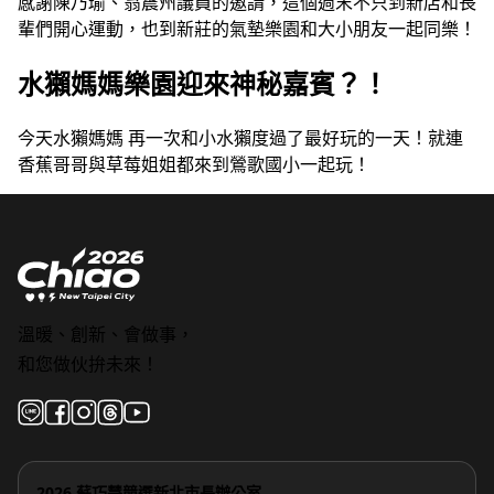
感謝陳乃瑜、翁震州議員的邀請，這個週末不只到新店和長
輩們開心運動，也到新莊的氣墊樂園和大小朋友一起同樂！
水獺媽媽樂園迎來神秘嘉賓？！
今天水獺媽媽 再一次和小水獺度過了最好玩的一天！就連
香蕉哥哥與草莓姐姐都來到鶯歌國小一起玩！
溫暖、創新、會做事，
和您做伙拚未來！
2026 蘇巧慧競選新北市長辦公室