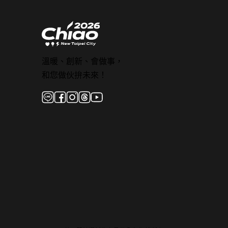
溫暖、創新、會做事，
和您做伙拚未來！