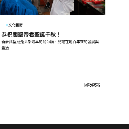
文化藝術
恭祝關聖帝君聖誕千秋！
新莊武聖廟是北部最早的關帝廟，見證在地百年來的發展與
變遷…
回巧觀點