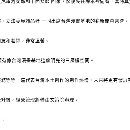
尼羅河女郎和千面女郎 回家，然後夾在課本裡偷看，當時真
、立法委員賴品妤 一同出席台灣漫畫基地的嶄新開幕茶會。
朋友和老師，非常溫馨。
還有像台灣漫畫基地這麼明亮的三層樓空間。
服務等等，這代表台灣本土創作的創作熱情，未來將更有發展
版升級，經營管理將轉由文策院辦理。
」。