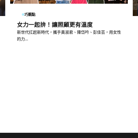
巧觀點
女力一起拚！讓照顧更有溫度
新世代扛起新時代，攜手黃淑君、陳岱吟、彭佳芸，用女性
的力…