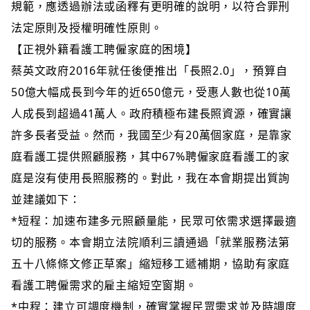
規範，應透過辦法或函釋有更明確的說明，以符合罪刑
法定原則及授權明確性原則。
【正視外籍看護工聘僱家庭的困境】
蔡英文政府2016年就任後便推出「長照2.0」，預算自
50億大幅成長到今年的近650億元，受惠人數也從10萬
人成長到超過41萬人。政府積極布建長照資源，確實讓
許多長者受益。然而，我國至少有20萬個家庭，是靠家
庭看護工提供照顧服務，其中67%聘僱家庭看護工的家
庭是沒有使用長照服務的。對此，我在本會期提出質詢
並建議如下：
*短程：加速布建多元照顧量能，民眾可依需求選擇最適
切的服務。本會期立法院順利三讀通過「就業服務法第
五十八條條文修正草案」縮短移工遞補期，協助有家庭
看護工聘僱需求的雇主縮短空窗期。
*中程：建立可調度機制，確實掌握民眾需求並及時調度