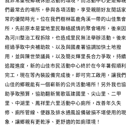
我非常重視鄉親休憩活動的環境，而活動中心更是鄉親
們最常去的場所，參與各項活動，享受親朋好友閒話家
常的優閒時光。位在我們樹林區鹿角溪一帶的山佳集會
所，先前原本是當地里民聯絡感情的聚會場所，後來因
為河川整治工程拆除，也造成里民無法舉辦活動。後來
經過爭取中央補助款、以及與國產署協調加快土地撥
用，並與陳世榮議員，以及簡炎輝里長合力爭取，持續
追蹤進度，新的山佳市民活動中心終於在今年暑假順利
完工，現在等內裝設備完成後，即可完工啟用，讓我們
山佳的鄉親能有一個嶄新的公共活動場所！另外我也協
助爭取預算，協助翻新鶯歌區建國里、尖山里、二甲
里、中湖里、鳳祥里六里活動中心廁所，改善年久失
修、廁所管線、便器及排水通風設備破損不堪使用的現
象，讓鄉親有更乾淨、更舒適的如廁環境！