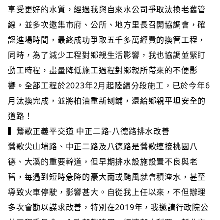
享受更好的水質，經過我與自來水公司爭取汰換老舊管
線，並多次邀集市府、公所、地方里長召開協調會，確
認進場時間，最終成功爭取五千多萬經費的換管工程，
同時，為了減少工程對鄉親生活影響，我也協調並緊盯
動工時程，盡量降低施工過程對鄉親所帶來的不便影
響。全部工程於2023年2月起陸續分段施工，已於今年6
月汰換完成，並將柏油重新刨鋪，還給鄉親平坦安全的
道路！
▍鶯歌正義平交道 中正二路-八德路排水改善
鶯歌尖山埔路、中正二路及八德路是鶯歌連接桃園八
德、大溪的重要幹道，但早期排水設施設置不良與老
舊，每遇到短時急降的豪大雨或颱風就會積淹水，甚至
導致火車停駛，影響甚大。自從我上任以來，不但辦理
多次會勘以謀求改善，特別在2019年，我邀請行政院公