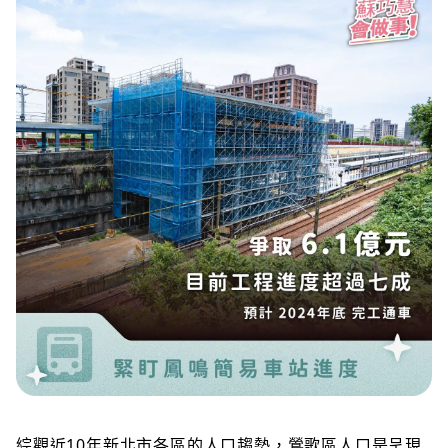
綜觀近10年新北市各區的人口趨勢，鶯歌區人口是呈現