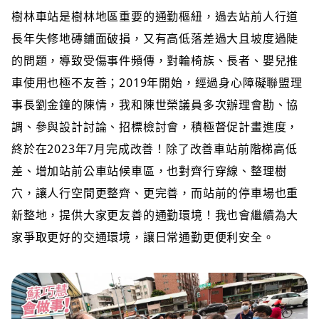
樹林車站是樹林地區重要的通勤樞紐，過去站前人行道
長年失修地磚鋪面破損，又有高低落差過大且坡度過陡
的問題，導致受傷事件頻傳，對輪椅族、長者、嬰兒推
車使用也極不友善；2019年開始，經過身心障礙聯盟理
事長劉金鐘的陳情，我和陳世榮議員多次辦理會勘、協
調、參與設計討論、招標檢討會，積極督促計畫進度，
終於在2023年7月完成改善！除了改善車站前階梯高低
差、增加站前公車站候車區，也對齊行穿線、整理樹
穴，讓人行空間更整齊、更完善，而站前的停車場也重
新整地，提供大家更友善的通勤環境！我也會繼續為大
家爭取更好的交通環境，讓日常通勤更便利安全。