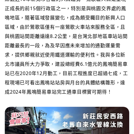
正成長的前15個行政區之一，特別是與桃園交界處的鳳
鳴地區，隨著區域發展變化，成為頗受矚目的新興人口
區域，由於鶯歌區僅有一座鶯歌火車站來服務全區，且
與桃園站間距離遠達8.2公里，是台灣北部地區車站站間
距離最長的一段，為及早因應未來增加的通勤運量需
求，提供鄉親就近使用鐵道運輸的便利性。我與多位新
北市議員所大力爭取，建設總經費6.1億元的鳳鳴簡易車
站已在2020年12月動工，目前工程進度已超過七成，工
程現場已可看出鳳鳴站站房與月台的具體結構雛形，達
成2024年鳳鳴簡易車站完工通車目標實可期待！