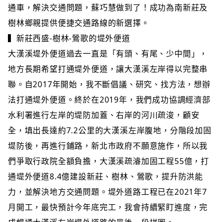
通車，解決交通問題，蘇巧慧做到了！成功為南新莊及
樹林鄉親提供便捷交通路線的新選擇。
▍新莊西盛-樹林-鶯歌的堤外便道
大漢溪堤外便道過去一直是「有頭、有尾、少中間」，
地方長期希望打通堤外便道，讓大漢溪左岸得以完整串
聯。自2017年開始，我不斷倡議、研究、找方法，想辦
法打通堤外便道。終於在2019年，我們成功協調經濟部
水利署進行左岸的堤防加蓋、右岸的河川疏浚，顧安
全，填出長達約7.2公里的大漢溪左岸腹地，分階段加固
堤防後，再進行鋪路，新北市政府不願意施作，所以我
們爭取行政院全額負擔，大漢溪疏濬加固工程55億，打
通堤外便道8.4億建設新莊、樹林、鶯歌，提升防洪能
力，並解決地方交通問題。堤外道路工程已在2021年7
月開工，最快預計今年底完工，我會持續緊盯進度，完