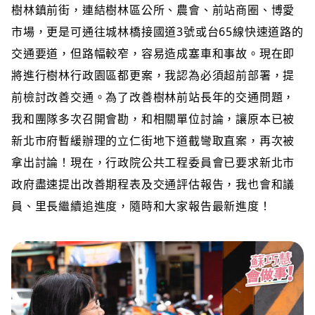
樹林鎮前街，連結樹林區公所、農會、前站商圈、博愛
市場，更是可通往城林橋接國道3號或台65線快速道路的
交通要道，但路幅較窄，容易造成塞車和事故。現在即
將進行樹林行政園區都更案，我認為必須超前部署，提
前檢討改善交通。為了改善樹林前站長年的交通問題，
我和團隊多次召開會勘，和相關單位討論，讓原本已被
新北市府暫緩辦理的立仁街地下道截彎取直案，再次被
拿出討論！現在，行政院公共工程委員會已要求新北市
政府盡速提出改善期程表及交通評估報告，我也會和議
員、里長繼續追進度，隨時和大家報告最新進度！