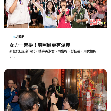
巧觀點
女力一起拚！讓照顧更有溫度
新世代扛起新時代，攜手黃淑君、陳岱吟、彭佳芸，用女性的
力…