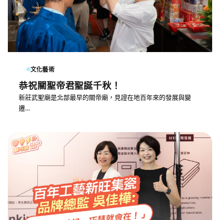
文化藝術
恭祝關聖帝君聖誕千秋！
新莊武聖廟是北部最早的關帝廟，見證在地百年來的發展與變
遷…