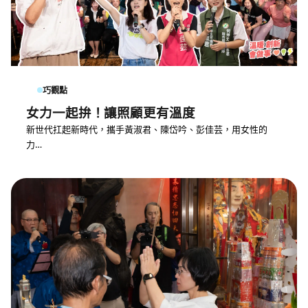
巧觀點
女力一起拚！讓照顧更有溫度
新世代扛起新時代，攜手黃淑君、陳岱吟、彭佳芸，用女性的
力…