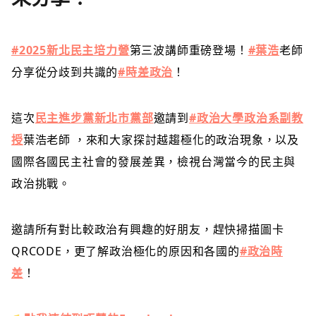
#2025新北民主培力營
第三波講師重磅登場！
#葉浩
老師
分享從分歧到共識的
#時差政治
！
這次
民主進步黨新北市黨部
邀請到
#政治大學政治系副教
授
葉浩老師 ，來和大家探討越趨極化的政治現象，以及
國際各國民主社會的發展差異，檢視台灣當今的民主與
政治挑戰。
邀請所有對比較政治有興趣的好朋友，趕快掃描圖卡
QRCODE，更了解政治極化的原因和各國的
#政治時
差
！