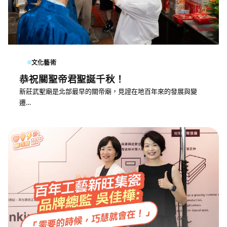
文化藝術
恭祝關聖帝君聖誕千秋！
新莊武聖廟是北部最早的關帝廟，見證在地百年來的發展與變
遷…