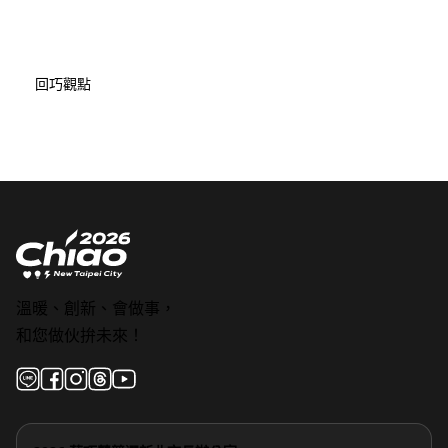
回巧觀點
溫暖、創新、會做事，
和您做伙拚未來！