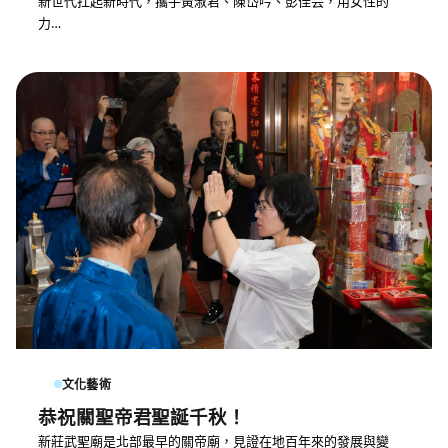
新世代扛起新時代，攜手黃淑君、陳岱吟、彭佳芸，用女性的
力…
文化藝術
恭祝關聖帝君聖誕千秋！
新莊武聖廟是北部最早的關帝廟，見證在地百年來的發展與變