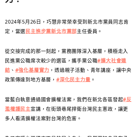
2024年5月26日，巧慧非常榮幸受到新北市黨員同志肯
定，當選
民主進步黨新北市黨部
主任委員。
從交接完成的那一刻起，黨務團隊深入基層，積極走入
民進黨公職席次較少的選區，攜手黨公職
#擴大社會連
結
、
#強化基層實力
，透過親子活動、青年講座，讓中央
政策傳達到地方基層，
#深化民主力量
。
當藍白執意通過國會擴權法案，我們在新北各區發起
#反
濫權護民主
宣講，在街頭巷尾捍衛台灣民主憲政，讓更
多人看清擴權法案對台灣的危害。