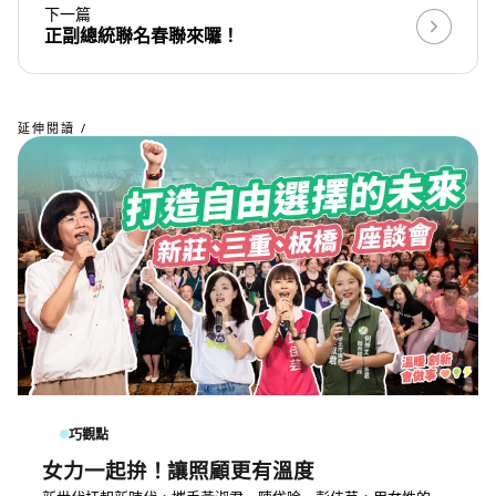
下一篇
正副總統聯名春聯來囉！
延伸閱讀 /
巧觀點
女力一起拚！讓照顧更有溫度