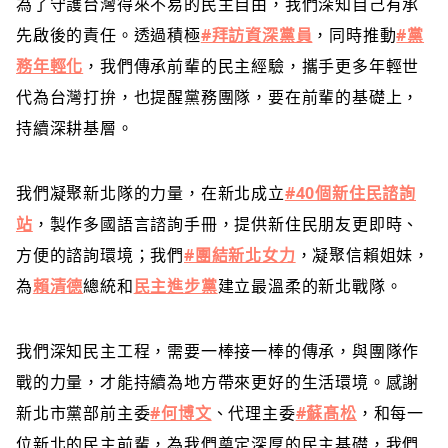
為了守護台灣得來不易的民主自由，我們深知自己有承
先啟後的責任。透過積極
#拜訪資深黨員
，同時推動
#黨
務年輕化
，我們傳承前輩的民主經驗，攜手更多年輕世
代為台灣打拚，也提醒黨務團隊，要在前輩的基礎上，
持續深耕基層。
我們凝聚新北隊的力量，在新北成立
#40個新住民諮詢
站
，製作多國語言諮詢手冊，提供新住民朋友更即時、
方便的諮詢環境；我們
#團結新北女力
，凝聚信賴姐妹，
為
賴清德
總統和
民主進步黨
建立最溫柔的新北戰隊。
我們深知民主工程，需要一棒接一棒的傳承，與團隊作
戰的力量，才能持續為地方帶來更好的生活環境。感謝
新北市黨部前主委
#何博文
、代理主委
#蘇髙松
，和每一
位新北的民主前輩，為我們奠定深厚的民主基礎，我們