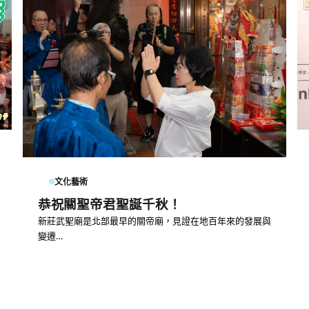
文化藝術
恭祝關聖帝君聖誕千秋！
新莊武聖廟是北部最早的關帝廟，見證在地百年來的發展與
變遷…