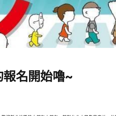
的報名開始嚕~