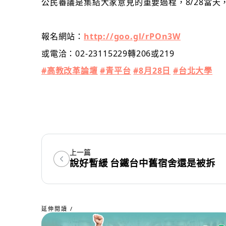
公民審議是集結大家意見的重要過程，8/28當
報名網站：
http://goo.gl/rPOn3W
或電洽：02-23115229轉206或219
#高教
改革論壇
#
青平台
#
8月28日
#
台北大學
上一篇
說好暫緩 台鐵台中舊宿舍還是被拆
延伸閱讀 /