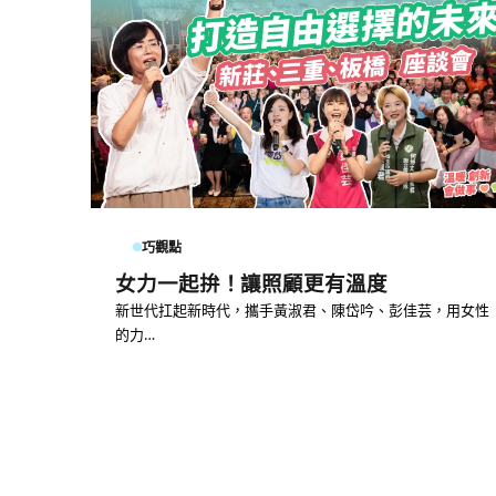
巧觀點
女力一起拚！讓照顧更有溫度
新世代扛起新時代，攜手黃淑君、陳岱吟、彭佳芸，用女性
的力…