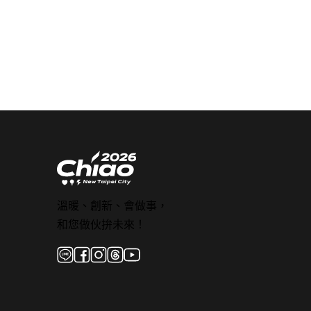
溫暖、創新、會做事，
和您做伙拚未來！