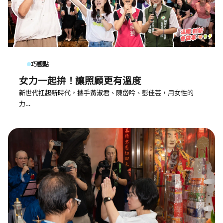
巧觀點
女力一起拚！讓照顧更有溫度
新世代扛起新時代，攜手黃淑君、陳岱吟、彭佳芸，用女性的
力…