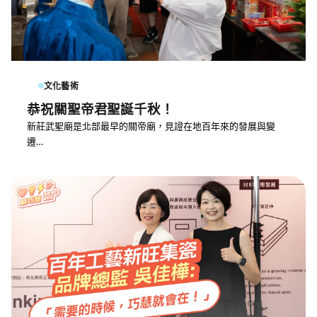
文化藝術
恭祝關聖帝君聖誕千秋！
新莊武聖廟是北部最早的關帝廟，見證在地百年來的發展與變
遷…