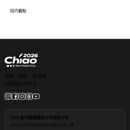
回巧觀點
溫暖、創新、會做事，
和您做伙拚未來！
2026 蘇巧慧競選新北市長辦公室
220335 新北市板橋區新府路 88 號 2 樓