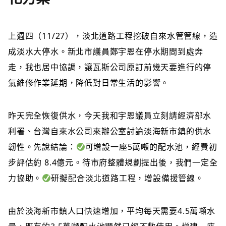
上週四（11/27），淡北道路工程挖破自來水管管線，造
成淡水大停水。新北市議員鄭宇恩在停水期間到處奔
走，我也居中協調，讓瓦斯公司原訂前幾天要進行的停
氣維修作業延期，降低對日常生活的影響。
昨天完全恢復供水，今天我和宇恩議員立刻請經濟部水
利署、台灣自來水公司來辦公室討論淡海新市鎮的供水
韌性。先說結論：
可增設一座5萬噸的配水池，經費初
步評估約 8.4億元。待市府整體規劃提出後，我們一定全
力協助。
研擬配合淡北道路工程，增設備援管線。
由於淡海新市鎮人口快速增加，平均每天需要4.5萬噸水