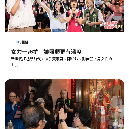
巧觀點
女力一起拚！讓照顧更有溫度
新世代扛起新時代，攜手黃淑君、陳岱吟、彭佳芸，用女性的
力…