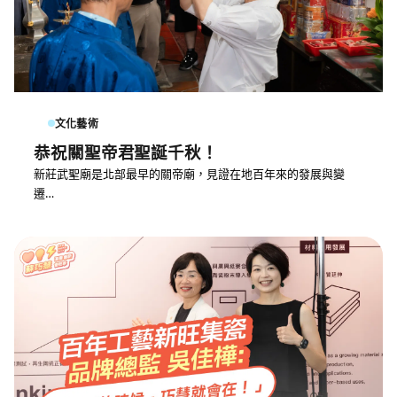
文化藝術
恭祝關聖帝君聖誕千秋！
新莊武聖廟是北部最早的關帝廟，見證在地百年來的發展與變
遷…