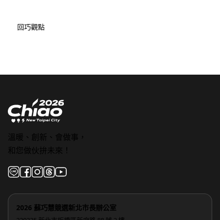
回巧觀點
溫暖、創新、會做事，
和您做伙拚未來！
2026 蘇巧慧競選新北市長辦公室