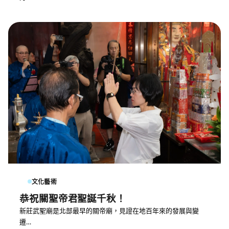
文化藝術
恭祝關聖帝君聖誕千秋！
新莊武聖廟是北部最早的關帝廟，見證在地百年來的發展與變
遷…