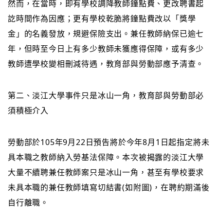
然而，在當時，即有學校調降教師鐘點費、更改聘書起
訖時間作為因應；更有學校乾脆將鐘點費改以「獎學
金」的名義發放，規避保險支出。兼任教師納保已逾七
年，但時至今日上有多少教師未獲應得保障，或有多少
教師遭學校變相刪減待遇，教育部與勞動部應予清查。
第二、淡江大學事件只是冰山一角，教育部與勞動部必
須積極介入
勞動部於105年9月22日預告將於今年8月1日起指定將未
具本職之教師納入勞基法保障。本次被揭露的淡江大學
大量不續聘兼任教師案只是冰山一角，甚至有學校要求
未具本職的兼任教師填寫切結書(如附圖)，在聘約期滿後
自行離職。