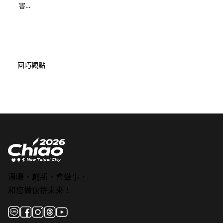
害…
回巧觀點
溫暖、創新、會做事，
和您做伙拚未來！