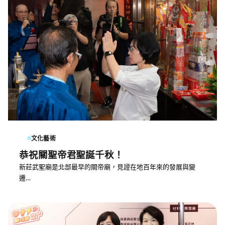
文化藝術
恭祝關聖帝君聖誕千秋！
新莊武聖廟是北部最早的關帝廟，見證在地百年來的發展與變
遷…