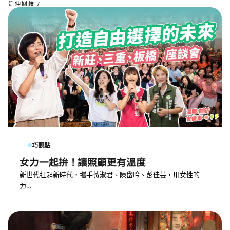
延伸閱讀 /
巧觀點
女力一起拚！讓照顧更有溫度
新世代扛起新時代，攜手黃淑君、陳岱吟、彭佳芸，用女性的
力…