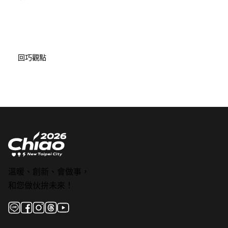
回巧觀點
溫暖、創新、會做事，
和您做伙拚未來！