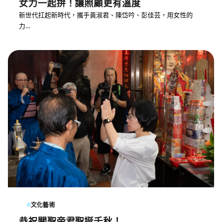
女力一起拚！讓照顧更有溫度
新世代扛起新時代，攜手黃淑君、陳岱吟、彭佳芸，用女性的
力…
文化藝術
恭祝關聖帝君聖誕千秋！