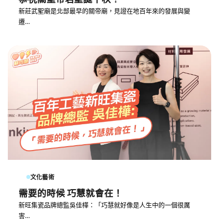
新莊武聖廟是北部最早的關帝廟，見證在地百年來的發展與變
遷…
文化藝術
需要的時候 巧慧就會在！
新旺集瓷品牌總監吳佳樺：「巧慧就好像是人生中的一個很厲
害…