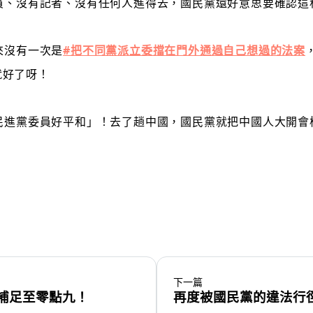
官員、沒有記者、沒有任何人進得去，國民黨還好意思要確認
來沒有一次是
#把不同黨派立委擋在門外通過自己想過的法案
就好了呀！
有民進黨委員好平和」！去了趟中國，國民黨就把中國人大開
下一篇
補足至零點九！
再度被國民黨的違法行