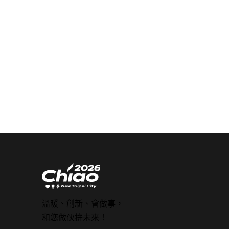
溫暖、創新、會做事，
和您做伙拚未來！