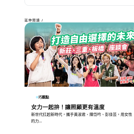
延伸閱讀 /
巧觀點
女力一起拚！讓照顧更有溫度
新世代扛起新時代，攜手黃淑君、陳岱吟、彭佳芸，用女性
的力…