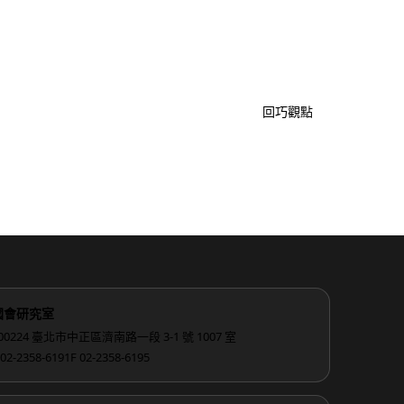
回巧觀點
國會研究室
00224 臺北市中正區濟南路一段 3-1 號 1007 室
 02-2358-6191
F 02-2358-6195