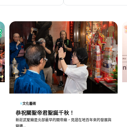
文化藝術
恭祝關聖帝君聖誕千秋！
新莊武聖廟是北部最早的關帝廟，見證在地百年來的發展與
變遷…