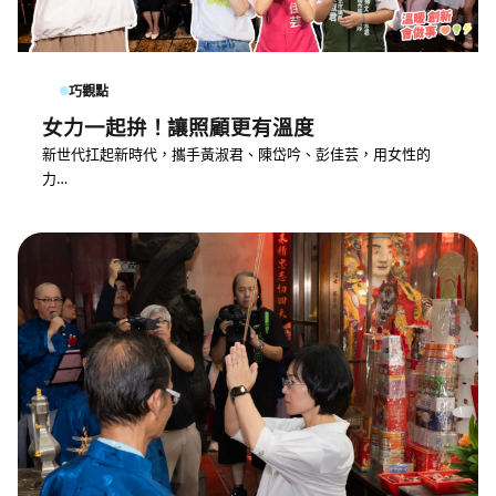
巧觀點
女力一起拚！讓照顧更有溫度
新世代扛起新時代，攜手黃淑君、陳岱吟、彭佳芸，用女性的
力…