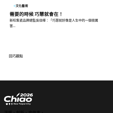
文化藝術
需要的時候 巧慧就會在！
新旺集瓷品牌總監吳佳樺：「巧慧就好像是人生中的一個很厲
害…
回巧觀點
溫暖、創新、會做事，