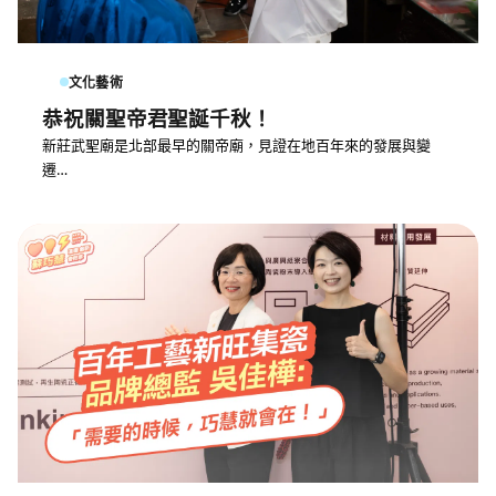
文化藝術
恭祝關聖帝君聖誕千秋！
新莊武聖廟是北部最早的關帝廟，見證在地百年來的發展與變
遷…