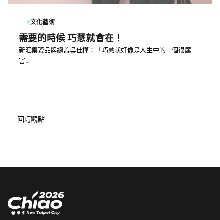
文化藝術
需要的時候 巧慧就會在！
新旺集瓷品牌總監吳佳樺：「巧慧就好像是人生中的一個很厲
害…
回巧觀點