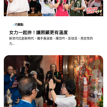
巧觀點
女力一起拚！讓照顧更有溫度
新世代扛起新時代，攜手黃淑君、陳岱吟、彭佳芸，用女性的
力…