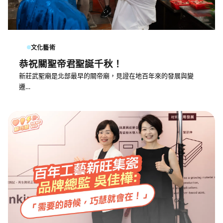
文化藝術
恭祝關聖帝君聖誕千秋！
新莊武聖廟是北部最早的關帝廟，見證在地百年來的發展與變
遷…