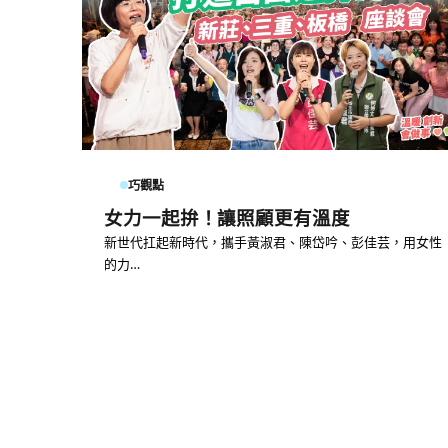
巧觀點
女力一起拚！讓照顧更有溫度
新世代扛起新時代，攜手黃淑君、陳岱吟、彭佳芸，用女性
的力…