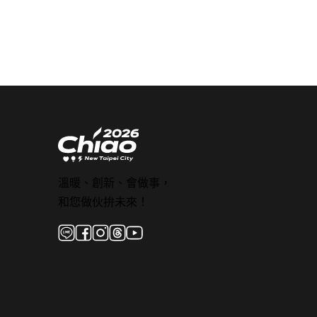
溫暖、創新、會做事，
和您做伙拚未來！