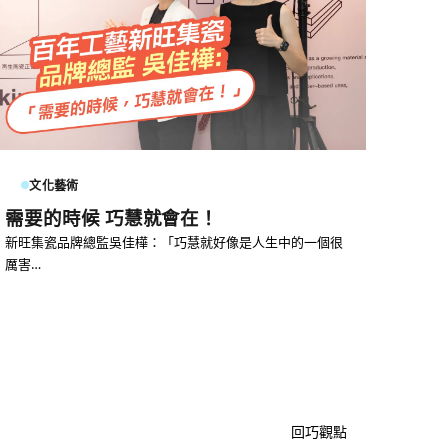
文化藝術
需要的時候 巧慧就會在！
新旺集瓷品牌總監吳佳樺：「巧慧就好像是人生中的一個很
厲害…
回巧觀點