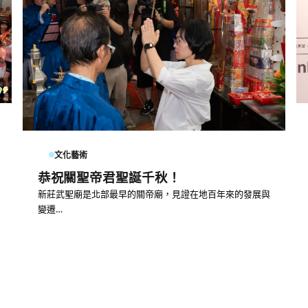
文化藝術
恭祝關聖帝君聖誕千秋！
新莊武聖廟是北部最早的關帝廟，見證在地百年來的發展與
變遷…