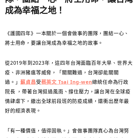
成為幸福之地！
《護國四年》一本關於一個會做事的團隊，團結一心、
將士用命，要讓台灣成為幸福之地的故事。
從2019年到2023年，這四年台灣面臨百年大旱、世界大
疫、非洲豬瘟等威脅，「關關難過，台灣卻能關關
過。」
蘇貞昌
受
蔡英文 Tsai Ing-wen
總統任命為行政
院長 ，帶著台灣挺過風雨、撐住壓力，讓台灣在全球疫
情肆虐下，繳出全球前段班的防疫成績，還衝出歷年最
好的經濟表現。
「有一種價值，值得固執。」會做事團隊真心為台灣努