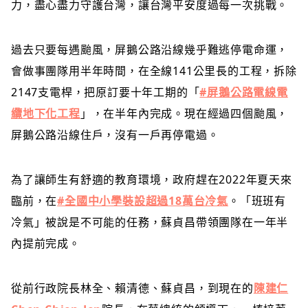
力，盡心盡力守護台灣，讓台灣平安度過每一次挑戰。
過去只要每遇颱風，屏鵝公路沿線幾乎難逃停電命運，
會做事團隊用半年時間，在全線141公里長的工程，拆除
2147支電桿，把原訂要十年工期的「
#屏鵝公路電線電
纜地下化工程
」，在半年內完成。現在經過四個颱風，
屏鵝公路沿線住戶，沒有一戶再停電過。
為了讓師生有舒適的教育環境，政府趕在2022年夏天來
臨前，在
#全國中小學裝設超過18萬台冷氣
。「班班有
冷氣」被說是不可能的任務，蘇貞昌帶領團隊在一年半
內提前完成。
從前行政院長林全、賴清德、蘇貞昌，到現在的
陳建仁