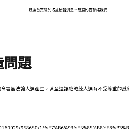
競選首頁
關於巧慧
最新消息
競選影音
聯絡我們
造問題
體育署無法讓人選產生，甚至還讓總教練人選有不受尊重的感
altime/20160929/958650/1/%E7%B6%93%E5%85%B8