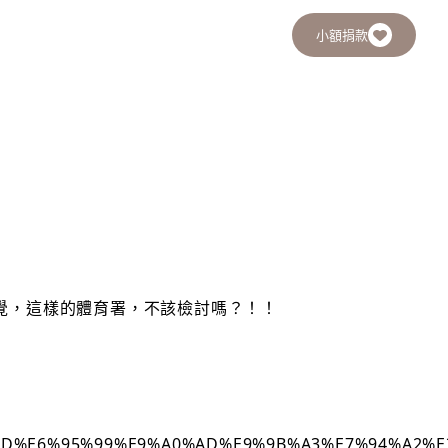
小額捐款
覺，這樣的體育署，不該檢討嗎？！！
%E8%B3%BD%E6%95%99%E9%A0%AD%E9%9B%A3%E7%94%