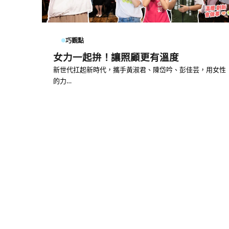
巧觀點
女力一起拚！讓照顧更有溫度
新世代扛起新時代，攜手黃淑君、陳岱吟、彭佳芸，用女性
的力…