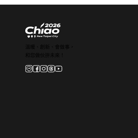
溫暖、創新、會做事，
和您做伙拚未來！