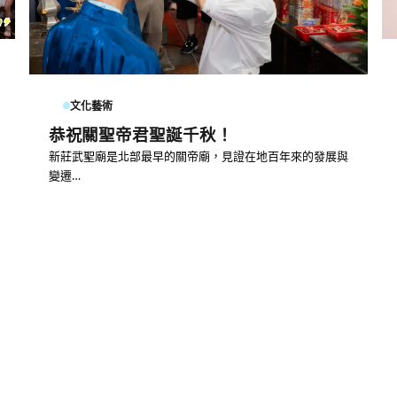
文化藝術
恭祝關聖帝君聖誕千秋！
新莊武聖廟是北部最早的關帝廟，見證在地百年來的發展與
變遷…