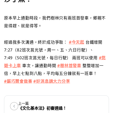
原本早上通勤時段，我們樹林只有兩班首發車，鄉親不
是得趕、就是得等。
經過我多次溝通，終於成功爭取：
#
今天起
台鐵增開
7:27（82班次莒光號，周一、五、六日行駛）、
7:49（502班次莒光號，每日行駛） 兩班可以使用
#
悠
遊卡上車
車次，讓通勤時間
#
樹林首發車
整整增加一
倍，早上七點到八點，平均每五分鐘就有一班車！
#
蘇巧慧會做事
#
好消息請大力分享
上一篇
《文化基本法》初審通過！