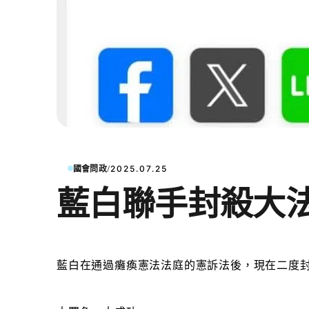
/
國會問政
2025.07.25
藍白聯手封殺大
藍白在通過癱瘓憲法法庭的憲訴法後，現在二度