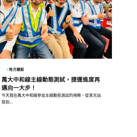
地方建設
萬大中和線主線動態測試，捷運進度再
邁向一大步！
今天我在萬大中和線參加主線動態測試的視察，從莒光站
搭到…