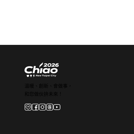
溫暖、創新、會做事，
和您做伙拚未來！