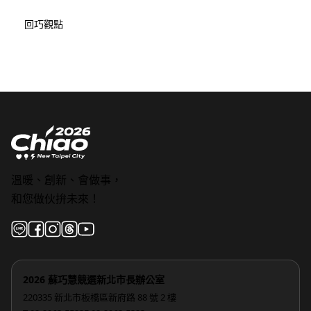
回巧觀點
溫暖、創新、會做事，
和您做伙拚未來！
2026 蘇巧慧競選新北市長辦公室
220335 新北市板橋區新府路 88 號 2 樓