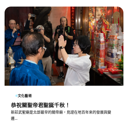
文化藝術
恭祝關聖帝君聖誕千秋！
新莊武聖廟是北部最早的關帝廟，見證在地百年來的發展與變
遷…