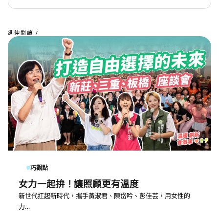
延伸閱讀 /
巧觀點
女力一起拚！讓照顧更有溫度
新世代扛起新時代，攜手黃淑君、陳岱吟、彭佳芸，用女性的
力…