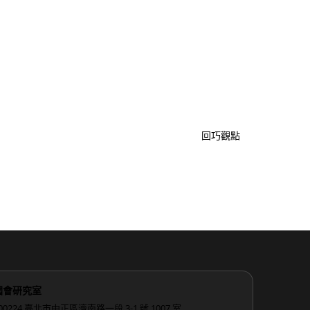
回巧觀點
國會研究室
00224 臺北市中正區濟南路一段 3-1 號 1007 室