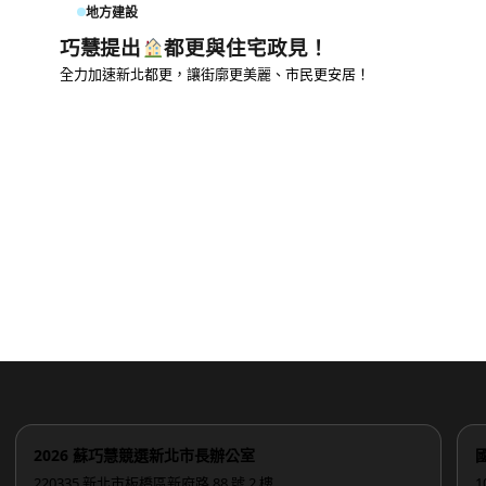
地方建設
巧慧提出
都更與住宅政見！
全力加速新北都更，讓街廓更美麗、市民更安居！
2026 蘇巧慧競選新北市長辦公室
220335 新北市板橋區新府路 88 號 2 樓
1