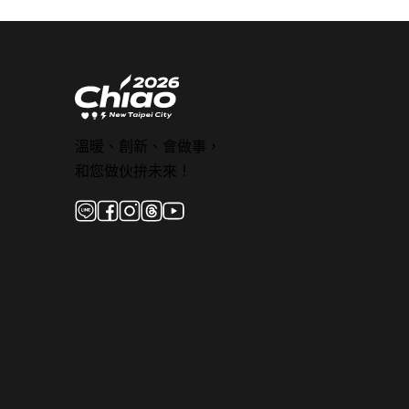
溫暖、創新、會做事，
和您做伙拚未來！