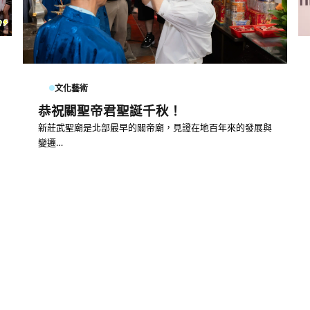
文化藝術
恭祝關聖帝君聖誕千秋！
新莊武聖廟是北部最早的關帝廟，見證在地百年來的發展與
變遷…