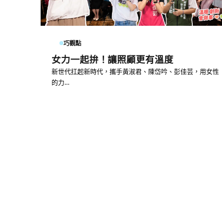
巧觀點
女力一起拚！讓照顧更有溫度
新世代扛起新時代，攜手黃淑君、陳岱吟、彭佳芸，用女性
的力…