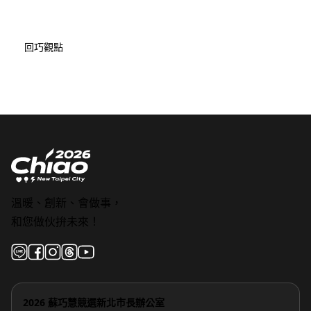
回巧觀點
溫暖、創新、會做事，
和您做伙拚未來！
2026 蘇巧慧競選新北市長辦公室