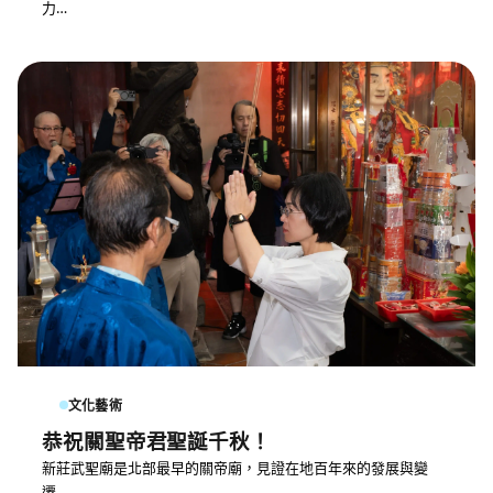
力…
文化藝術
恭祝關聖帝君聖誕千秋！
新莊武聖廟是北部最早的關帝廟，見證在地百年來的發展與變
遷…