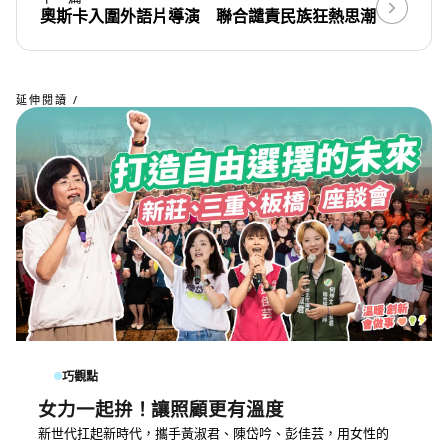
奧斯卡入圍外語片導演 聯合譴責民族狂熱思潮
延伸閱讀 /
巧觀點
女力一起拚！讓照顧更有溫度
新世代扛起新時代，攜手黃淑君、陳岱吟、彭佳芸，用女性的