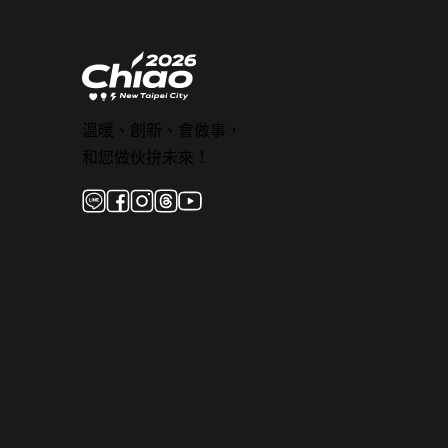
溫暖、創新、會做事，
和您做伙拚未來！