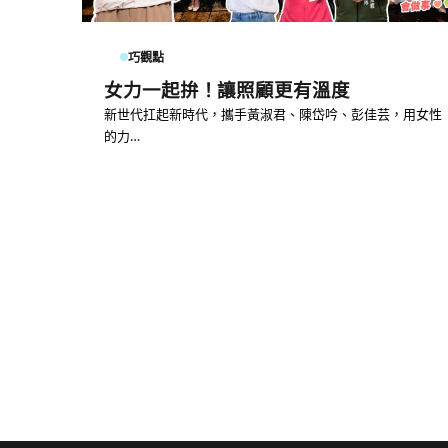
巧觀點
女力一起拚！讓照顧更有溫度
新世代扛起新時代，攜手黃淑君、陳岱吟、彭佳芸，用女性
的力…