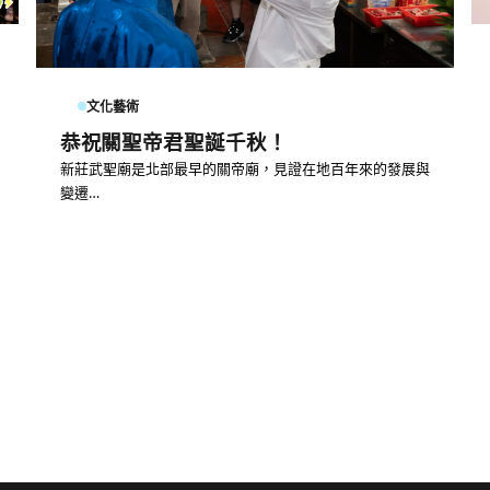
文化藝術
恭祝關聖帝君聖誕千秋！
新莊武聖廟是北部最早的關帝廟，見證在地百年來的發展與
變遷…