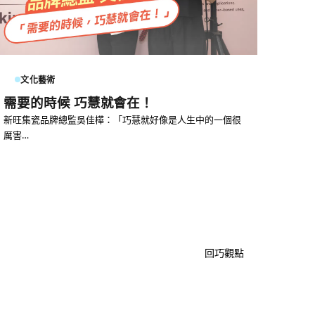
文化藝術
需要的時候 巧慧就會在！
新旺集瓷品牌總監吳佳樺：「巧慧就好像是人生中的一個很
厲害…
回巧觀點