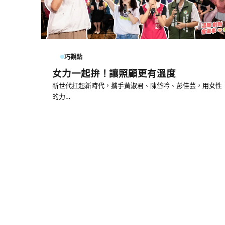
巧觀點
女力一起拚！讓照顧更有溫度
新世代扛起新時代，攜手黃淑君、陳岱吟、彭佳芸，用女性
的力…