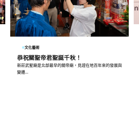
文化藝術
恭祝關聖帝君聖誕千秋！
新莊武聖廟是北部最早的關帝廟，見證在地百年來的發展與
變遷…