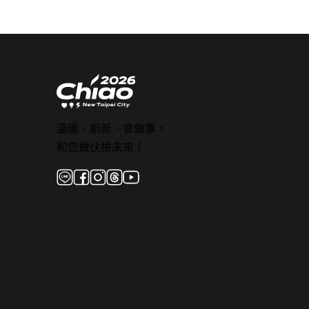
溫暖、創新、會做事，
和您做伙拚未來！