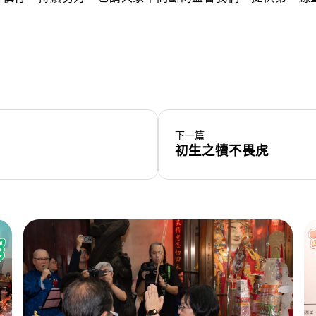
下一篇
初生之犢不畏虎