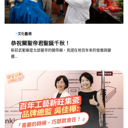
文化藝術
恭祝關聖帝君聖誕千秋！
新莊武聖廟是北部最早的關帝廟，見證在地百年來的發展與變
遷…