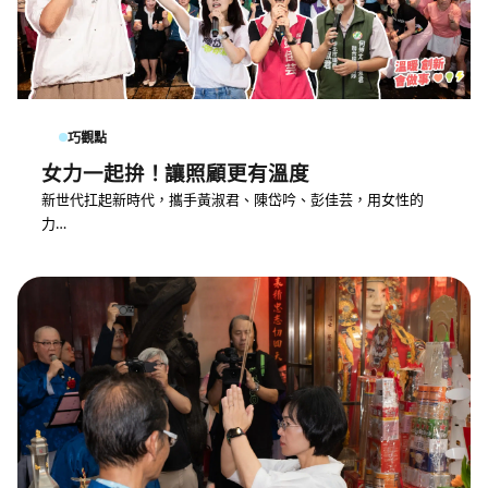
巧觀點
女力一起拚！讓照顧更有溫度
新世代扛起新時代，攜手黃淑君、陳岱吟、彭佳芸，用女性的
力…