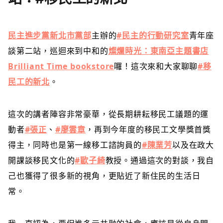
民主進步黨新北市黨部
主辦的
#民主的行動研究室
青年座
談第二站，巡迴來到中和的
燦爛時光：東南亞主題書店
Brilliant Time bookstore
囉！這次來和大家聊聊
#移
民工的新北
。
這次的講者陣容非常豪華，從長期耕耘移民工議題的運
動者
#張正
、
#廖雲章
，再到今年度的移民工文學獎首獎
得主，同時也是第一線移工諮詢員的
#陳業芳
以及在政大
開課談移民文化的
#歐子綺
教授。通過這次的對談，我自
己也獲得了很多新的視角，更貼近了新住民的生活日
常。