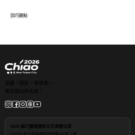
回巧觀點
溫暖、創新、會做事，
和您做伙拚未來！
2026 蘇巧慧競選新北市長辦公室
220335 新北市板橋區新府路 88 號 2 樓