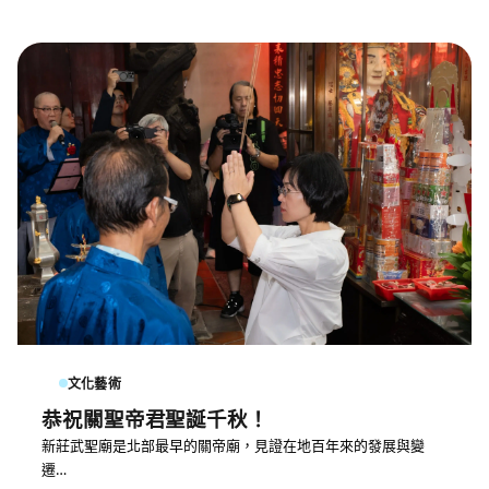
文化藝術
恭祝關聖帝君聖誕千秋！
新莊武聖廟是北部最早的關帝廟，見證在地百年來的發展與變
遷…