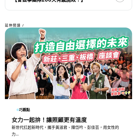
延伸閱讀 /
巧觀點
女力一起拚！讓照顧更有溫度
新世代扛起新時代，攜手黃淑君、陳岱吟、彭佳芸，用女性的
力…