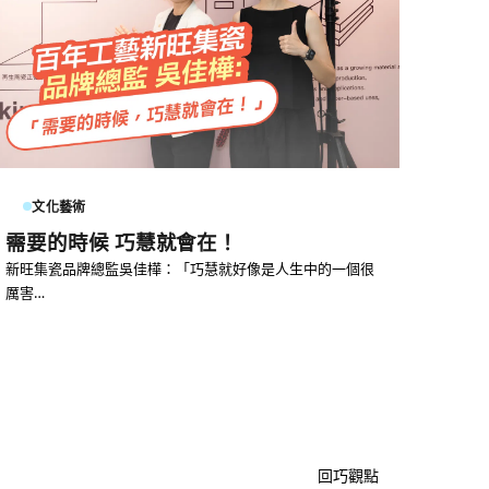
文化藝術
需要的時候 巧慧就會在！
新旺集瓷品牌總監吳佳樺：「巧慧就好像是人生中的一個很
厲害…
回巧觀點