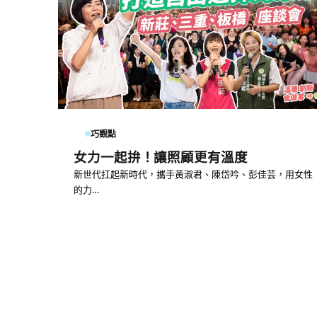
巧觀點
女力一起拚！讓照顧更有溫度
新世代扛起新時代，攜手黃淑君、陳岱吟、彭佳芸，用女性
的力…