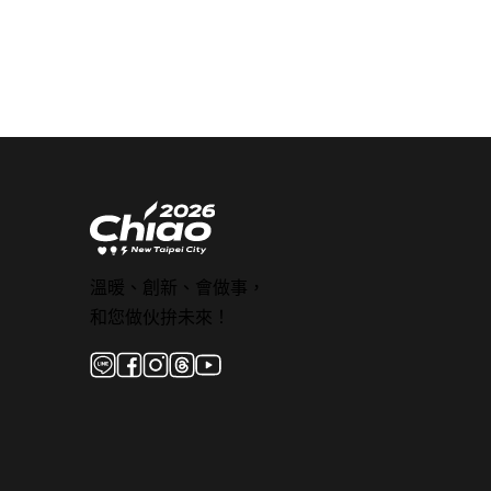
溫暖、創新、會做事，
和您做伙拚未來！