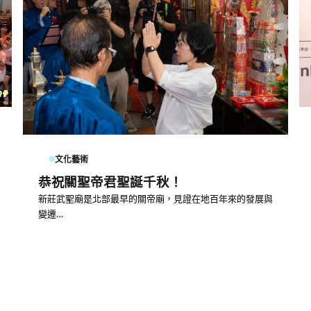
文化藝術
恭祝關聖帝君聖誕千秋！
新莊武聖廟是北部最早的關帝廟，見證在地百年來的發展與
變遷…