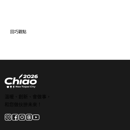
回巧觀點
溫暖、創新、會做事，
和您做伙拚未來！