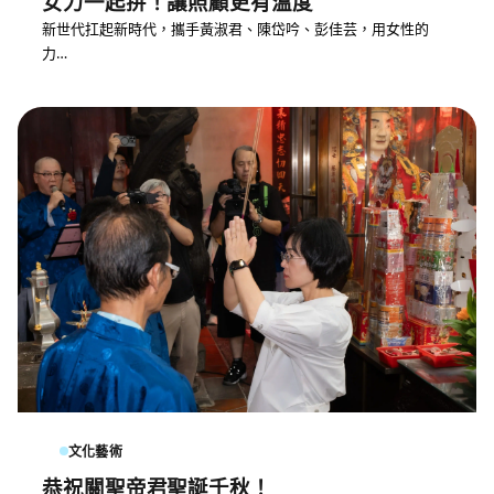
女力一起拚！讓照顧更有溫度
新世代扛起新時代，攜手黃淑君、陳岱吟、彭佳芸，用女性的
力…
文化藝術
恭祝關聖帝君聖誕千秋！