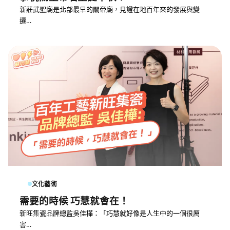
新莊武聖廟是北部最早的關帝廟，見證在地百年來的發展與變
遷…
文化藝術
需要的時候 巧慧就會在！
新旺集瓷品牌總監吳佳樺：「巧慧就好像是人生中的一個很厲
害…