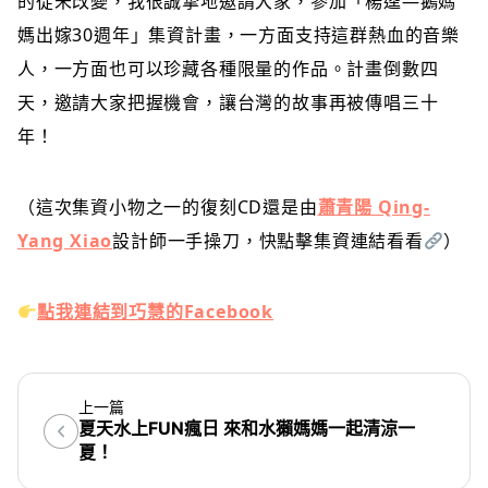
的從未改變，我很誠摯地邀請大家，參加「楊逵—鵝媽
媽出嫁30週年」集資計畫，一方面支持這群熱血的音樂
人，一方面也可以珍藏各種限量的作品。計畫倒數四
天，邀請大家把握機會，讓台灣的故事再被傳唱三十
年！
（這次集資小物之一的復刻CD還是由
蕭青陽 Qing-
Yang Xiao
設計師一手操刀，快點擊集資連結看看
）
點我連結到巧慧的Facebook
上一篇
夏天水上FUN瘋日 來和水獺媽媽一起清涼一
夏！