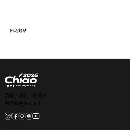
回巧觀點
溫暖、創新、會做事，
和您做伙拚未來！