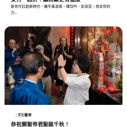
新世代扛起新時代，攜手黃淑君、陳岱吟、彭佳芸，用女性的
力…
文化藝術
恭祝關聖帝君聖誕千秋！