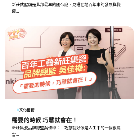
新莊武聖廟是北部最早的關帝廟，見證在地百年來的發展與變
遷…
文化藝術
需要的時候 巧慧就會在！
新旺集瓷品牌總監吳佳樺：「巧慧就好像是人生中的一個很厲
害…