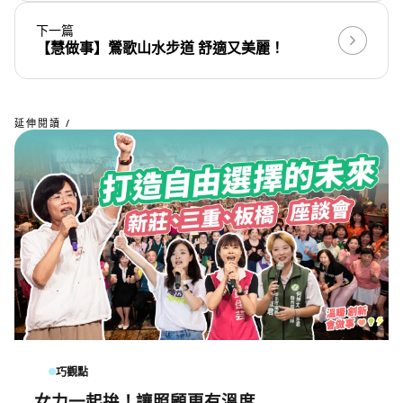
下一篇
【慧做事】鶯歌山水步道 舒適又美麗！
延伸閱讀 /
巧觀點
女力一起拚！讓照顧更有溫度