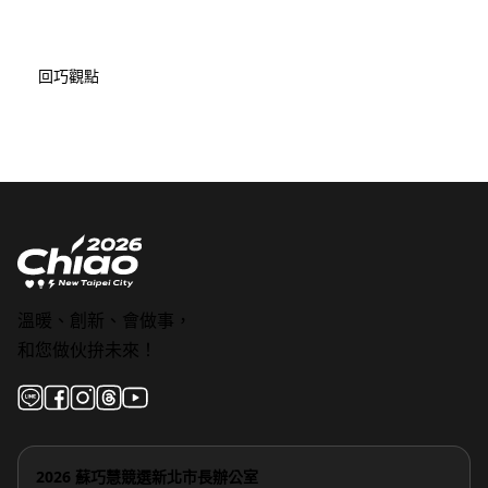
回巧觀點
溫暖、創新、會做事，
和您做伙拚未來！
2026 蘇巧慧競選新北市長辦公室