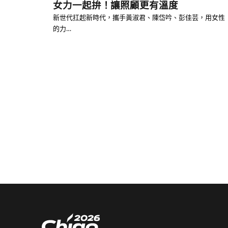
女力一起拚！讓照顧更有溫度
新世代扛起新時代，攜手黃淑君、陳岱吟、彭佳芸，用女性
的力…