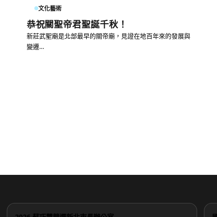
文化藝術
恭祝關聖帝君聖誕千秋！
新莊武聖廟是北部最早的關帝廟，見證在地百年來的發展與
變遷…
2026 蘇巧慧競選新北市長辦公室