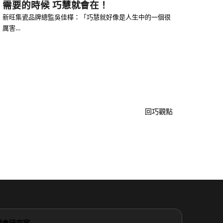
需要的時候 巧慧就會在！
新旺集瓷品牌總監吳佳樺：「巧慧就好像是人生中的一個很
厲害…
回巧觀點
國會研究室