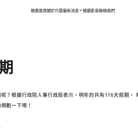
競選首頁
關於巧慧
最新消息
競選影音
聯絡我們
假期
呢？根據行政院人事行政局表示，明年的共有116天假期，
的規劃一下唷！
4