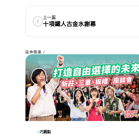
上一篇
十項鐵人古金水謝幕
延伸閱讀 /
巧觀點