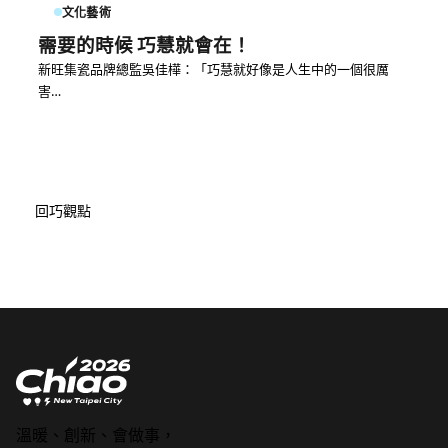
文化藝術
需要的時候 巧慧就會在！
新旺集瓷品牌總監吳佳樺：「巧慧就好像是人生中的一個很厲
害…
回巧觀點
溫暖、創新、會做事，