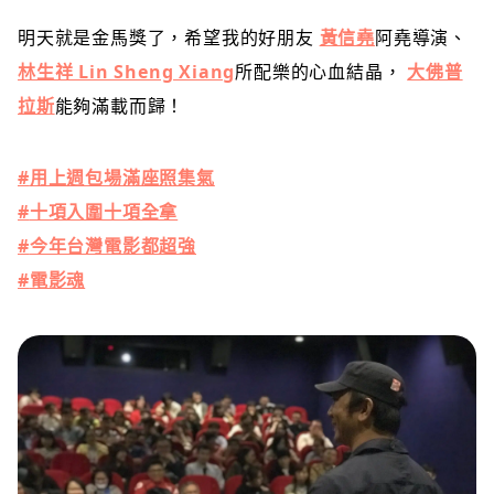
明天就是金馬獎
了，希望我的好朋友
黃信堯
阿堯導演、
林生祥 Lin Sheng Xiang
所配樂的心血結晶，
大佛普
拉斯
能夠滿載而歸！
#
用上週包場滿座照集氣
#
十項入圍十項全拿
#
今年台灣電影都超強
#
電影魂