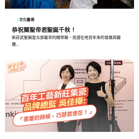
文化藝術
恭祝關聖帝君聖誕千秋！
新莊武聖廟是北部最早的關帝廟，見證在地百年來的發展與變
遷…