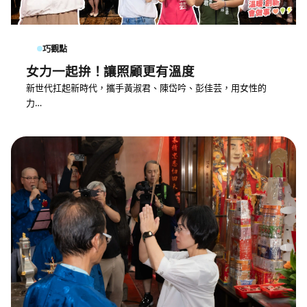
巧觀點
女力一起拚！讓照顧更有溫度
新世代扛起新時代，攜手黃淑君、陳岱吟、彭佳芸，用女性的
力…