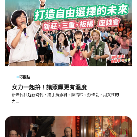
巧觀點
女力一起拚！讓照顧更有溫度
新世代扛起新時代，攜手黃淑君、陳岱吟、彭佳芸，用女性的
力…