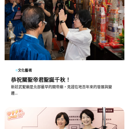
文化藝術
恭祝關聖帝君聖誕千秋！
新莊武聖廟是北部最早的關帝廟，見證在地百年來的發展與變
遷…