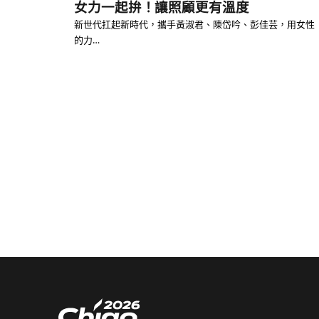
女力一起拚！讓照顧更有溫度
新世代扛起新時代，攜手黃淑君、陳岱吟、彭佳芸，用女性
的力…