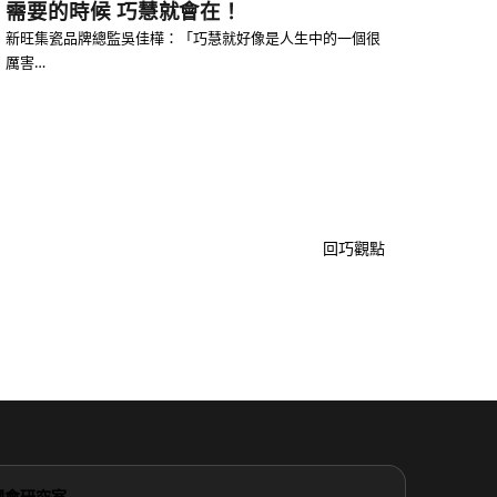
需要的時候 巧慧就會在！
新旺集瓷品牌總監吳佳樺：「巧慧就好像是人生中的一個很
厲害…
回巧觀點
國會研究室