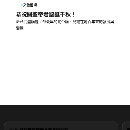
文化藝術
恭祝關聖帝君聖誕千秋！
新莊武聖廟是北部最早的關帝廟，見證在地百年來的發展與
變遷…
2026 蘇巧慧競選新北市長辦公室