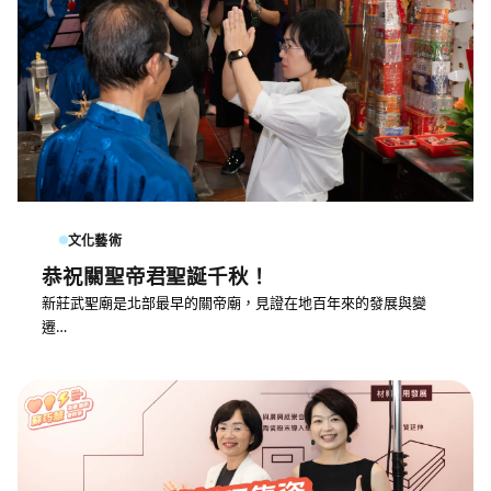
文化藝術
恭祝關聖帝君聖誕千秋！
新莊武聖廟是北部最早的關帝廟，見證在地百年來的發展與變
遷…