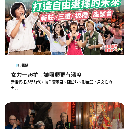
巧觀點
女力一起拚！讓照顧更有溫度
新世代扛起新時代，攜手黃淑君、陳岱吟、彭佳芸，用女性的
力…