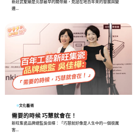
新莊武聖廟是北部最早的關帝廟，見證在地百年來的發展與變
遷…
文化藝術
需要的時候 巧慧就會在！
新旺集瓷品牌總監吳佳樺：「巧慧就好像是人生中的一個很厲
害…