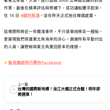
著東北季風、大浪，進行超過 3000 公噸橋式機的拆除
作業，最後在精準評估與修補下，成功讓船體浮起來，
在 14 日
#順利脫淺
，並在昨天正式拖往韓國處置。
這場歷時將近一年擱淺事件，不只是單純移走一艘船，
更展現我們保護東北角海岸的決心。謝謝所有辛勤付出
的人員，讓野柳與東北角重回原本的樣貌。
點我連結到巧慧的Facebook
上一篇
台灣的國際新地標！淡江大橋正式合龍！明年即
將通車！