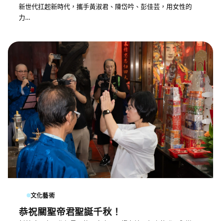
新世代扛起新時代，攜手黃淑君、陳岱吟、彭佳芸，用女性的
力…
文化藝術
恭祝關聖帝君聖誕千秋！