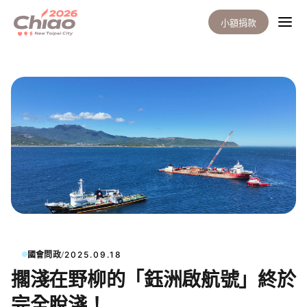
小額捐款
/
國會問政
2025.09.18
擱淺在野柳的「鈺洲啟航號」終於
完全脫淺！