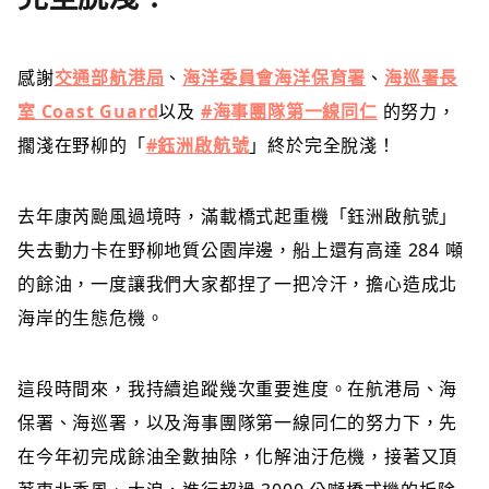
感謝
交通部航港局
、
海洋委員會海洋保育署
、
海巡署長
室 Coast Guard
以及
#海事團隊第一線同仁
的努力，
擱淺在野柳的「
#鈺洲啟航號
」終於完全脫淺！
去年康芮颱風過境時，滿載橋式起重機「鈺洲啟航號」
失去動力卡在野柳地質公園岸邊，船上還有高達 284 噸
的餘油，一度讓我們大家都捏了一把冷汗，擔心造成北
海岸的生態危機。
這段時間來，我持續追蹤幾次重要進度。在航港局、海
保署、海巡署，以及海事團隊第一線同仁的努力下，先
在今年初完成餘油全數抽除，化解油汙危機，接著又頂