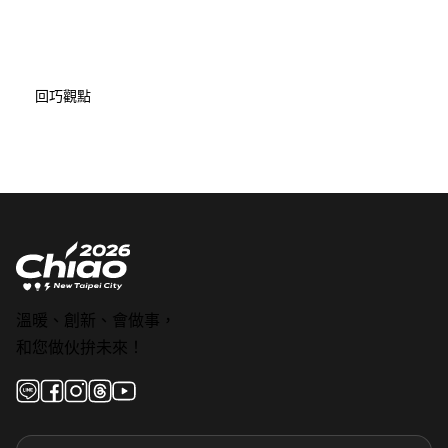
回巧觀點
溫暖、創新、會做事，
和您做伙拚未來！