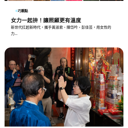
巧觀點
女力一起拚！讓照顧更有溫度
新世代扛起新時代，攜手黃淑君、陳岱吟、彭佳芸，用女性的
力…