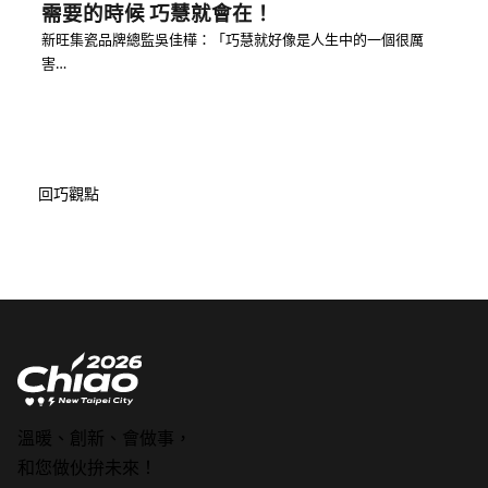
需要的時候 巧慧就會在！
新旺集瓷品牌總監吳佳樺：「巧慧就好像是人生中的一個很厲
害…
回巧觀點
溫暖、創新、會做事，
和您做伙拚未來！