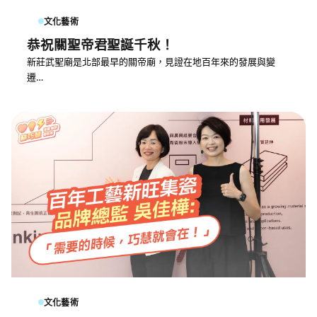
文化藝術
恭祝關聖帝君聖誕千秋！
新莊武聖廟是北部最早的關帝廟，見證在地百年來的發展與變
遷…
文化藝術