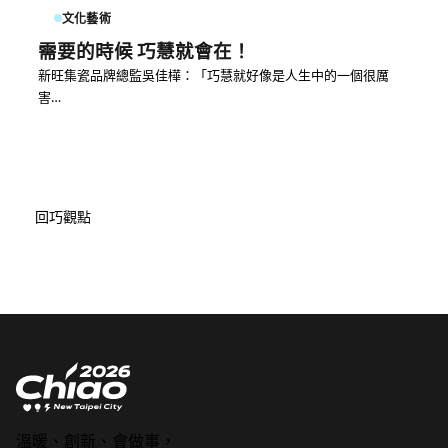
文化藝術
需要的時候 巧慧就會在！
新旺集瓷品牌總監吳佳樺：「巧慧就好像是人生中的一個很厲
害…
回巧觀點
溫暖、創新、會做事，