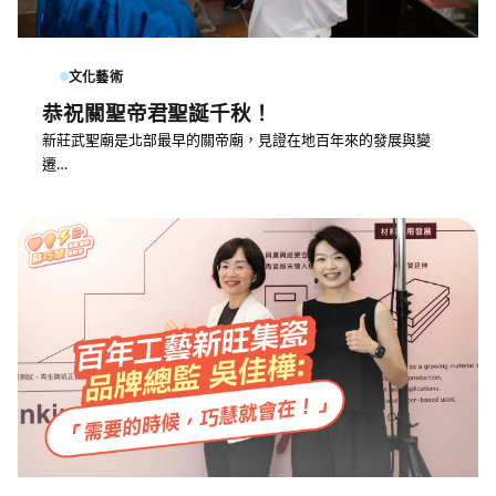
文化藝術
恭祝關聖帝君聖誕千秋！
新莊武聖廟是北部最早的關帝廟，見證在地百年來的發展與變
遷…