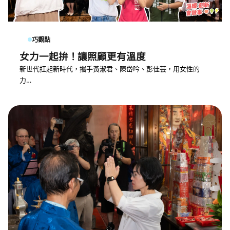
巧觀點
女力一起拚！讓照顧更有溫度
新世代扛起新時代，攜手黃淑君、陳岱吟、彭佳芸，用女性的
力…