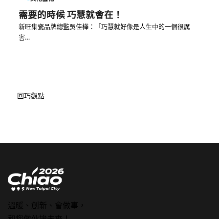
需要的時候 巧慧就會在！
新旺集瓷品牌總監吳佳樺：「巧慧就好像是人生中的一個很厲
害…
回巧觀點
溫暖、創新、會做事，
和您做伙拚未來！