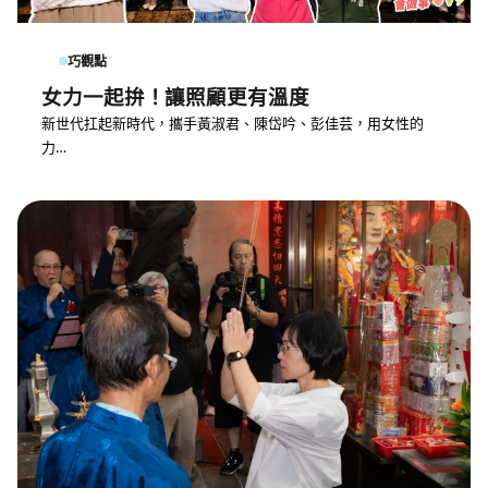
巧觀點
女力一起拚！讓照顧更有溫度
新世代扛起新時代，攜手黃淑君、陳岱吟、彭佳芸，用女性的
力…