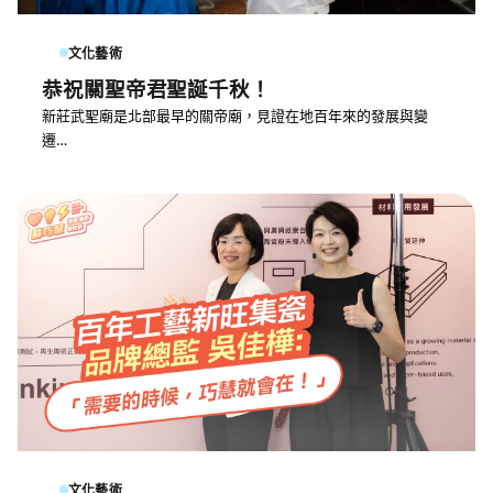
文化藝術
恭祝關聖帝君聖誕千秋！
新莊武聖廟是北部最早的關帝廟，見證在地百年來的發展與變
遷…
文化藝術