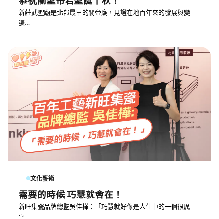
恭祝關聖帝君聖誕千秋！
新莊武聖廟是北部最早的關帝廟，見證在地百年來的發展與變
遷…
文化藝術
需要的時候 巧慧就會在！
新旺集瓷品牌總監吳佳樺：「巧慧就好像是人生中的一個很厲
害…