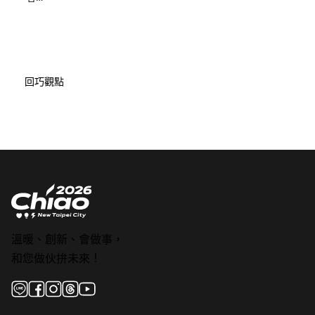
回巧觀點
溫暖、創新、會做事，
和您做伙拚未來！