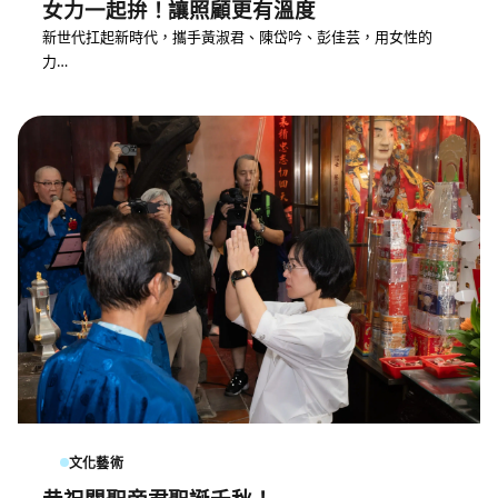
女力一起拚！讓照顧更有溫度
新世代扛起新時代，攜手黃淑君、陳岱吟、彭佳芸，用女性的
力…
文化藝術