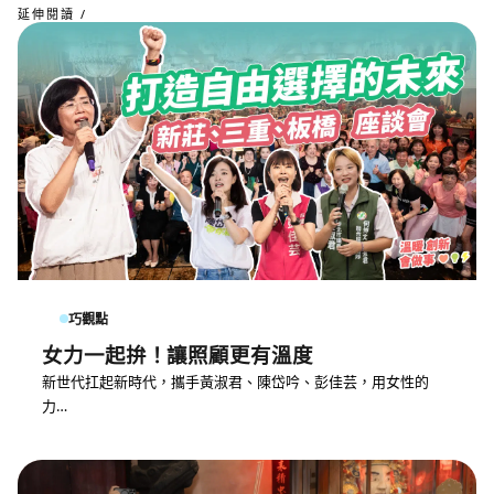
延伸閱讀 /
巧觀點
女力一起拚！讓照顧更有溫度
新世代扛起新時代，攜手黃淑君、陳岱吟、彭佳芸，用女性的
力…