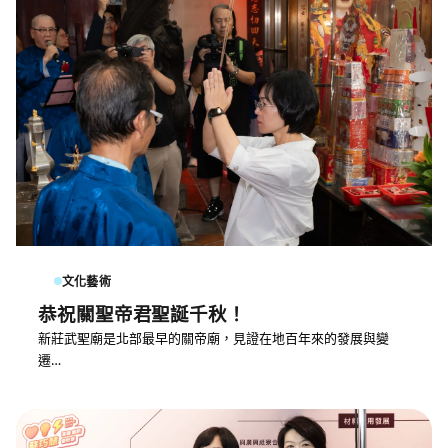
文化藝術
恭祝關聖帝君聖誕千秋！
新莊武聖廟是北部最早的關帝廟，見證在地百年來的發展與變
遷…