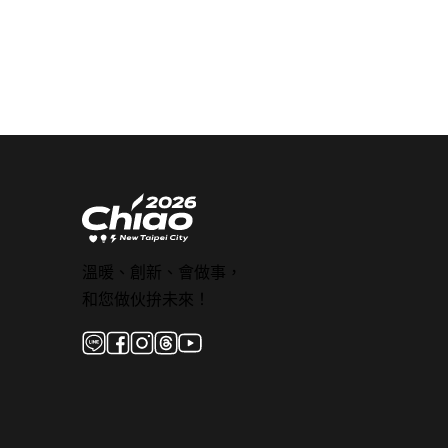
溫暖、創新、會做事，
和您做伙拚未來！