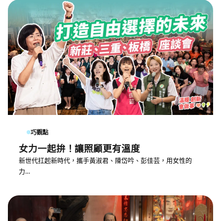
巧觀點
女力一起拚！讓照顧更有溫度
新世代扛起新時代，攜手黃淑君、陳岱吟、彭佳芸，用女性的
力…