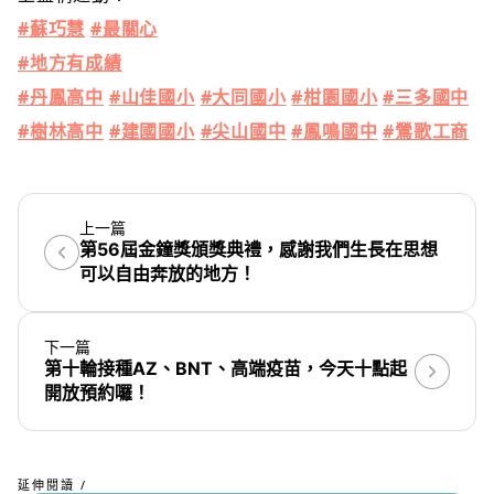
#蘇巧慧
#最關心
#地方有成績
#丹鳳高中
#山佳國小
#大同國小
#柑園國小
#三多國中
#樹林高中
#建國國小
#尖山國中
#鳳鳴國中
#鶯歌工商
上一篇
第56屆金鐘獎頒獎典禮，感謝我們生長在思想
可以自由奔放的地方！
下一篇
第十輪接種AZ、BNT、高端疫苗，今天十點起
開放預約囉！
延伸閱讀 /