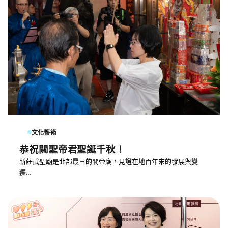
文化藝術
恭祝關聖帝君聖誕千秋！
新莊武聖廟是北部最早的關帝廟，見證在地百年來的發展與變
遷…